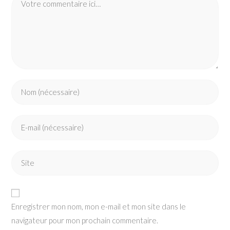
Enter
your
name
Enter
or
your
username
email
to
Enter
address
comment
your
to
website
comment
URL
Enregistrer mon nom, mon e-mail et mon site dans le
(optional)
navigateur pour mon prochain commentaire.