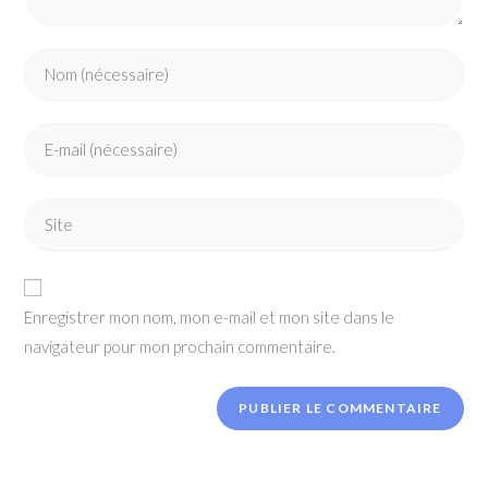
Enter
your
name
Enter
or
your
username
email
to
Enter
address
comment
your
to
website
comment
URL
Enregistrer mon nom, mon e-mail et mon site dans le
(optional)
navigateur pour mon prochain commentaire.