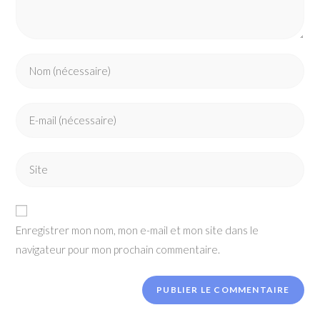
Enter
your
name
Enter
or
your
username
email
to
Enter
address
comment
your
to
website
comment
URL
Enregistrer mon nom, mon e-mail et mon site dans le
(optional)
navigateur pour mon prochain commentaire.