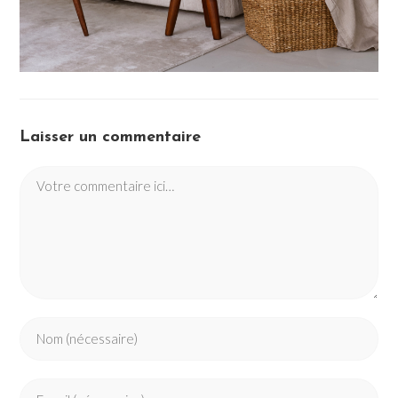
Laisser un commentaire
Comment
Enter
your
name
Enter
or