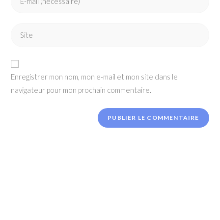
your
username
email
to
Enter
address
comment
your
to
website
comment
URL
Enregistrer mon nom, mon e-mail et mon site dans le
(optional)
navigateur pour mon prochain commentaire.