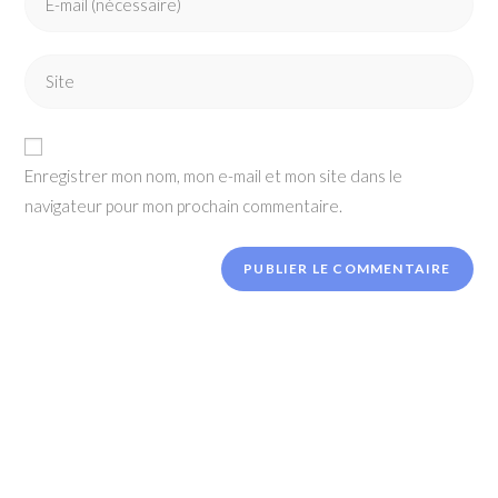
your
username
email
to
Enter
address
comment
your
to
website
comment
URL
Enregistrer mon nom, mon e-mail et mon site dans le
(optional)
navigateur pour mon prochain commentaire.