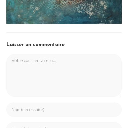
Laisser un commentaire
Comment
Enter
your
name
Enter
or