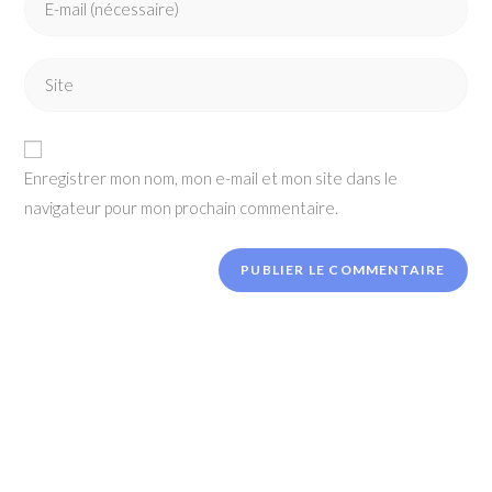
or
your
username
email
to
Enter
address
comment
your
to
website
comment
URL
Enregistrer mon nom, mon e-mail et mon site dans le
(optional)
navigateur pour mon prochain commentaire.