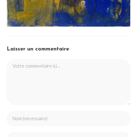
Laisser un commentaire
Comment
Enter
your
name
Enter