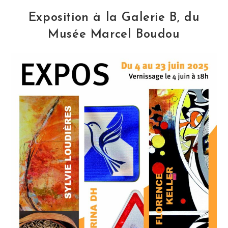
:
Journées
Exposition à la Galerie B, du
Nationales
Des
Musée Marcel Boudou
Artistes