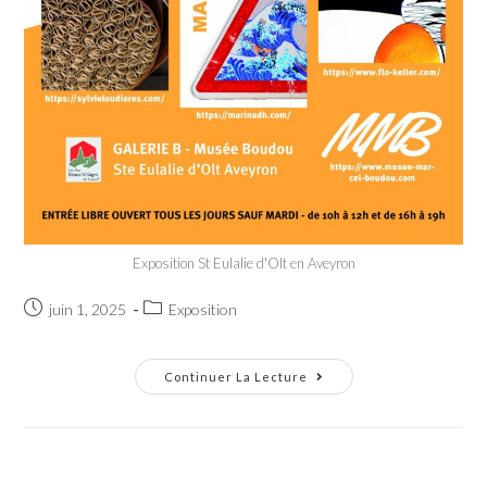
Exposition St Eulalie d'Olt en Aveyron
Post
Post
juin 1, 2025
Exposition
published:
category:
Exposition
Continuer La Lecture
À
La
Galerie
B,
Du
Musée
Marcel